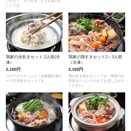
いただく「もつすき」1~2人前のセ
ットです。
鶏家の水炊きセット 2人前(冷
鶏家の鶏すきセット2～3人前
凍）
（冷凍）
2,160円
2,160円
コラーゲンたっぷり！自家製白濁ス
鶏のすき焼きセットです。季節のお
ープの水炊きセットです。
野菜をたっぷり入れてお召し上がり
ください。