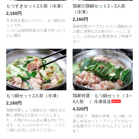
もつすきセット2人前（冷凍）
鶏家の鶏鍋セット2～3人前
（冷凍）
2,160円
2,160円
すき焼き風にいただく、もつ鍋のセ
ットです。
鶏家特製スープでいただく鶏鍋を少
シメには福岡県産の小麦で作ったう
人数に便利な2人前のセットにしま
どん麺付。
した。お好みのお野菜等をご準備下
さい。
もつ鍋セット2人前（冷凍）
鶏家特選 もつ鍋セット（ 3～
4人前 ）冷凍発送
2,160円
4,320円
鶏家特製しょう油味のもつ鍋を少人
数に便利な2人前セットにしまし
ご家庭で、鶏家の本格「もつ鍋」が
た。人気のちゃんぽん麺も付いてい
楽しめるセット！プリップリのもつ
ます。たっぷりのキャベツ、ニラと
が自慢のスープにからんでとろけま
一緒にお召し上がりください。
す！