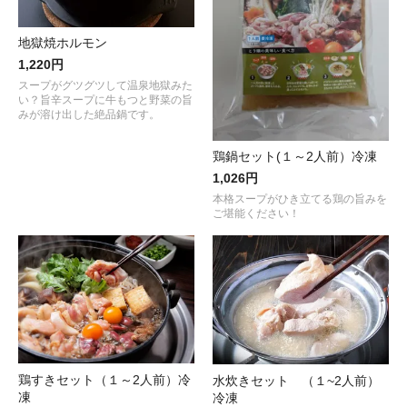
地獄焼ホルモン
1,220円
スープがグツグツして温泉地獄みた
い？旨辛スープに牛もつと野菜の旨
みが溶け出した絶品鍋です。
鶏鍋セット(１～2人前）冷凍
1,026円
本格スープがひき立てる鶏の旨みを
ご堪能ください！
鶏すきセット（１～2人前）冷
水炊きセット （１~2人前）
凍
冷凍