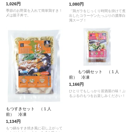
1,026円
1,080円
季節のお野菜を入れて簡単鶏すき！
「鶏ガラをじっくり時間を掛けて煮
〆は親子丼で。
出したコラーゲンたっぷりの濃厚白
濁スープ！
もつ鍋セット （１人
前） 冷凍
1,166円
ひとりでもしっかり居酒屋の味！ぷ
るぷるのもつをお楽しみください！
もつすきセット （１人
前） 冷凍
1,134円
もつ鍋をすき焼き風に召し上がって