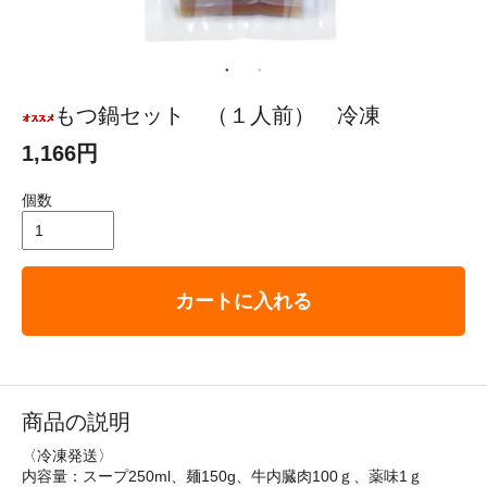
もつ鍋セット （１人前） 冷凍
1,166円
個数
カートに入れる
商品の説明
〈冷凍発送〉
内容量：スープ250ml、麺150g、牛内臓肉100ｇ、薬味1ｇ