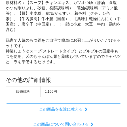
原材料名：【スープ】チキンエキス、カツオつゆ（醤油、食塩、
かつお削りぶし、砂糖、発酵調味料）、醤油/調味料（アミノ酸
等）、【麺】小麦粉、食塩/かんすい、着色料（クチナシ色
素）、【牛内臓肉】牛小腸（国産）、【薬味】乾燥にんにく（中
国産）、唐辛子（中国産）、（一部に小麦・大豆・牛肉・鶏肉を
含む）
鶏家で人気のもつ鍋をご自宅で簡単にお召し上がりいただけるセ
ットです。
特製しょうゆスープ(ストレートタイプ）とプルプルの国産牛も
つを使用、〆のちゃんぽん麺と薬味も付いていますのでキャベツ
とニラを準備するだけです。
その他の詳細情報
販売価格
1,166円
この商品を友達に教える
この商品について問い合わせる