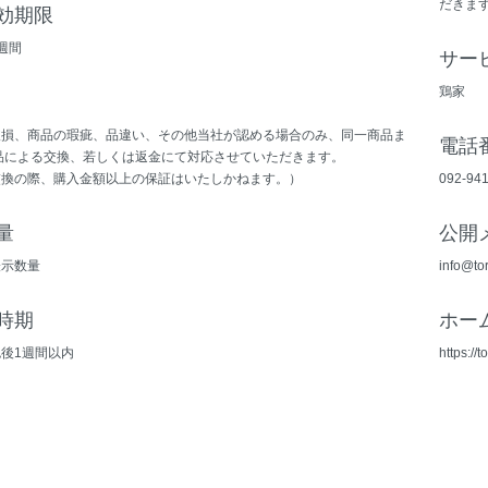
だきま
効期限
週間
サー
鶏家
破損、商品の瑕疵、品違い、その他当社が認める場合のみ、同一商品ま
電話
品による交換、若しくは返金にて対応させていただきます。
交換の際、購入金額以上の保証はいたしかねます。）
092-94
量
公開
表示数量
info@tor
時期
ホー
後1週間以内
https://t