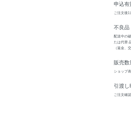
申込有
ご注文後1
不良品
配送中の
たは代替 
（返金、
販売数
ショップ
引渡し
ご注文確認