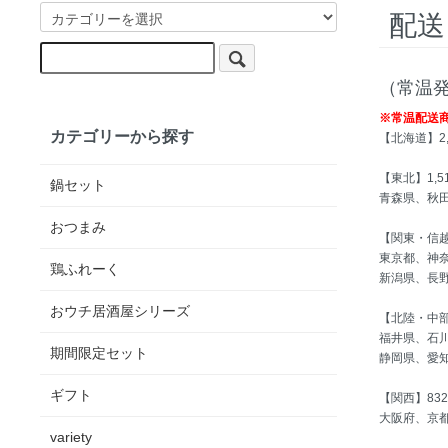
配送
（常温
※常温配送
カテゴリーから探す
【北海道】2,
【東北】1,5
鍋セット
青森県、秋
おつまみ
【関東・信越】
東京都、神
鶏ふれーく
新潟県、長
おウチ居酒屋シリーズ
【北陸・中部
福井県、石
期間限定セット
静岡県、愛
ギフト
【関西】83
大阪府、京
variety