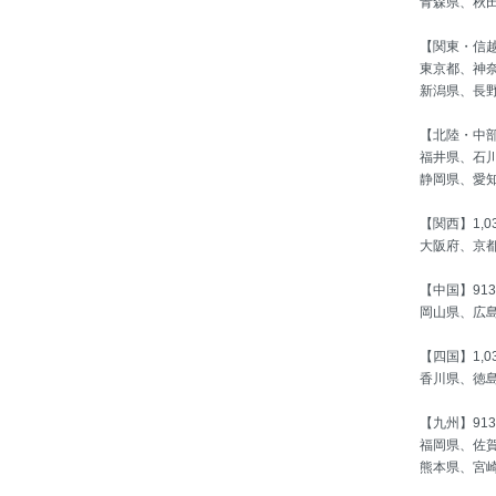
青森県、秋
【関東・信越】
東京都、神
新潟県、長
【北陸・中部】
福井県、石
静岡県、愛
【関西】1,0
大阪府、京
【中国】91
岡山県、広
【四国】1,0
香川県、徳
【九州】91
福岡県、佐
熊本県、宮