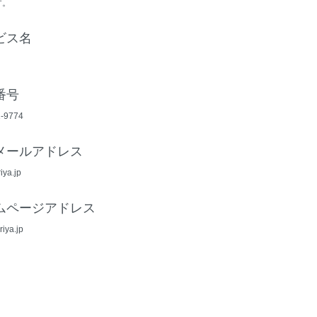
す。
ビス名
番号
1-9774
メールアドレス
iya.jp
ムページアドレス
oriya.jp