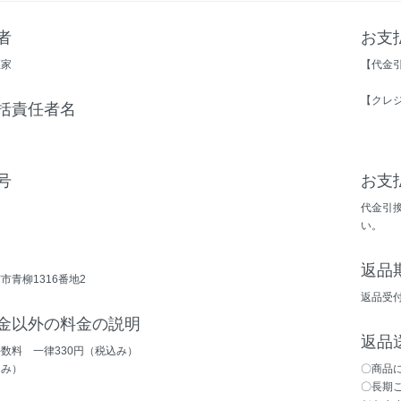
者
お支
匠家
【代金
【クレ
括責任者名
号
お支
代金引
い。
返品
市青柳1316番地2
返品受
金以外の料金の説明
返品
数料 一律330円（税込み）
込み）
〇商品
〇長期