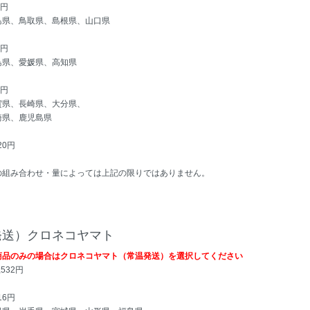
3円
島県、鳥取県、島根県、山口県
2円
島県、愛媛県、高知県
3円
賀県、長崎県、大分県、
崎県、鹿児島県
20円
の組み合わせ・量によっては上記の限りではありません。
発送）クロネコヤマト
商品のみの場合はクロネコヤマト（常温発送）を選択してください
532円
16円