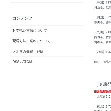
【中国】71
岡山県、広
【四国】83
コンテンツ
香川県、徳
お支払い方法について
【九州】71
福岡県、佐
配送方法・送料について
熊本県、宮
メルマガ登録・解除
【沖縄】1,3
RSS
/
ATOM
但し、商品
（冷凍
※常温配送
【北海道】2,
【東北】1,7