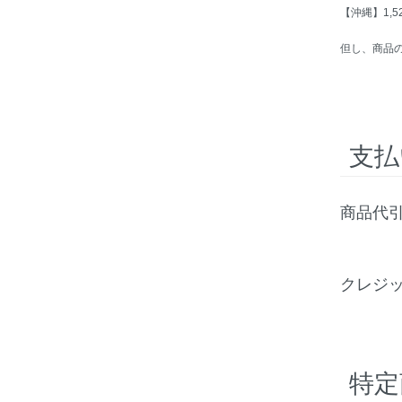
【沖縄】1,5
但し、商品
支払
商品代
クレジ
特定