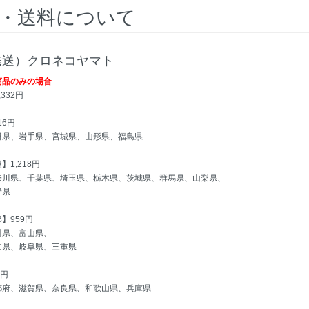
・送料について
発送）クロネコヤマト
商品のみの場合
332円
16円
田県、岩手県、宮城県、山形県、福島県
1,218円
奈川県、千葉県、埼玉県、栃木県、茨城県、群馬県、山梨県、
野県
】959円
川県、富山県、
知県、岐阜県、三重県
2円
都府、滋賀県、奈良県、和歌山県、兵庫県